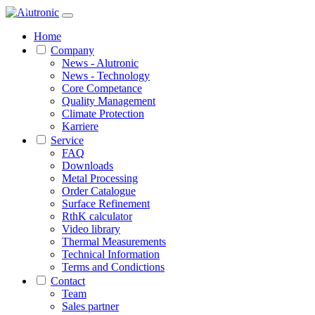
1 / 1
Home
Company
News - Alutronic
News - Technology
Core Competance
Quality Management
Climate Protection
Karriere
Service
FAQ
Downloads
Metal Processing
Order Catalogue
Surface Refinement
RthK calculator
Video library
Thermal Measurements
Technical Information
Terms and Condictions
Contact
Team
Sales partner