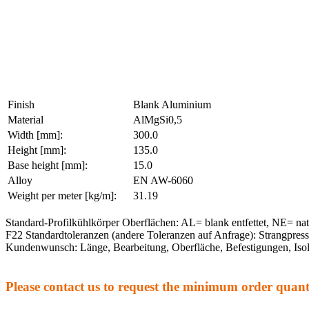
Finish
Blank Aluminium
Material
AlMgSi0,5
Width [mm]:
300.0
Height [mm]:
135.0
Base height [mm]:
15.0
Alloy
EN AW-6060
Weight per meter [kg/m]:
31.19
Standard-Profilkühlkörper Oberflächen: AL= blank entfettet, NE= na
F22 Standardtoleranzen (andere Toleranzen auf Anfrage): Strangpre
Kundenwunsch: Länge, Bearbeitung, Oberfläche, Befestigungen, Isol
Please contact us to request the minimum order quanti