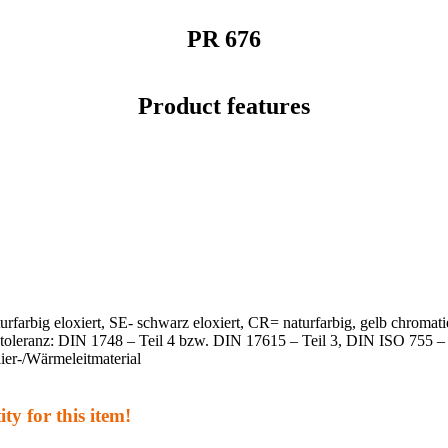
PR 676
Product features
turfarbig eloxiert, SE- schwarz eloxiert, CR= naturfarbig, gelb chro
sstoleranz: DIN 1748 – Teil 4 bzw. DIN 17615 – Teil 3, DIN ISO 755
ier-/Wärmeleitmaterial
ty for this item!