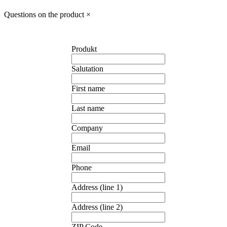
Questions on the product
×
Produkt
Salutation
First name
Last name
Company
Email
Phone
Address (line 1)
Address (line 2)
ZIP Code