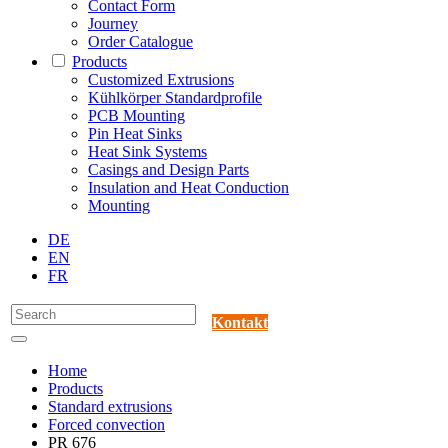
Contact Form
Journey
Order Catalogue
Products
Customized Extrusions
Kühlkörper Standardprofile
PCB Mounting
Pin Heat Sinks
Heat Sink Systems
Casings and Design Parts
Insulation and Heat Conduction
Mounting
DE
EN
FR
Kontakt
Home
Products
Standard extrusions
Forced convection
PR 676