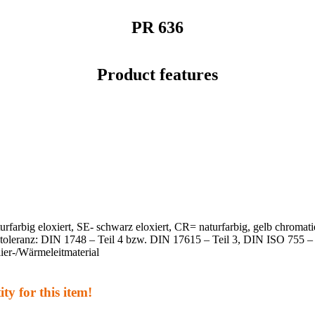
PR 636
Product features
turfarbig eloxiert, SE- schwarz eloxiert, CR= naturfarbig, gelb chro
sstoleranz: DIN 1748 – Teil 4 bzw. DIN 17615 – Teil 3, DIN ISO 755
ier-/Wärmeleitmaterial
ty for this item!