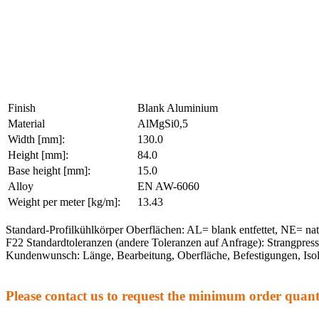
Finish
Blank Aluminium
Material
AlMgSi0,5
Width [mm]:
130.0
Height [mm]:
84.0
Base height [mm]:
15.0
Alloy
EN AW-6060
Weight per meter [kg/m]:
13.43
Standard-Profilkühlkörper Oberflächen: AL= blank entfettet, NE= na
F22 Standardtoleranzen (andere Toleranzen auf Anfrage): Strangpre
Kundenwunsch: Länge, Bearbeitung, Oberfläche, Befestigungen, Isol
Please contact us to request the minimum order quanti