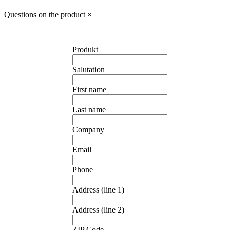
Questions on the product
×
Produkt
Salutation
First name
Last name
Company
Email
Phone
Address (line 1)
Address (line 2)
ZIP Code