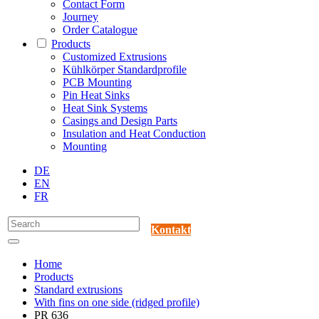
Contact Form
Journey
Order Catalogue
Products
Customized Extrusions
Kühlkörper Standardprofile
PCB Mounting
Pin Heat Sinks
Heat Sink Systems
Casings and Design Parts
Insulation and Heat Conduction
Mounting
DE
EN
FR
Kontakt
Home
Products
Standard extrusions
With fins on one side (ridged profile)
PR 636