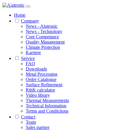
1 / 1
Home
Company
News - Alutronic
News - Technology
Core Competance
Quality Management
Climate Protection
Karriere
Service
FAQ
Downloads
Metal Processing
Order Catalogue
Surface Refinement
RthK calculator
Video library
Thermal Measurements
Technical Information
Terms and Condictions
Contact
Team
Sales partner