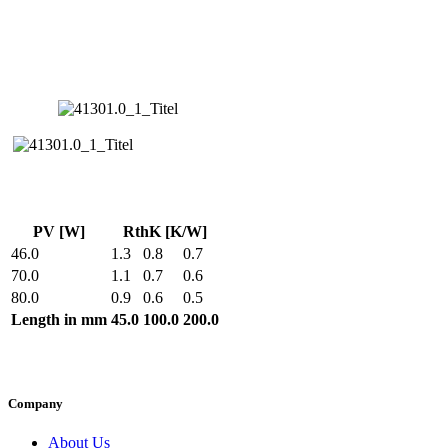
PV [W]
RthK [K/W]
46.0
1.3
0.8
0.7
70.0
1.1
0.7
0.6
80.0
0.9
0.6
0.5
Length in mm
45.0
100.0
200.0
Company
About Us