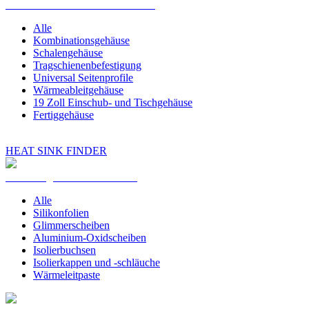
Gehäuse und Konstruktionsteile
Alle
Kombinationsgehäuse
Schalengehäuse
Tragschienenbefestigung
Universal Seitenprofile
Wärmeableitgehäuse
19 Zoll Einschub- und Tischgehäuse
Fertiggehäuse
HEAT SINK FINDER
Isolierung und Wärmeleitung
Alle
Silikonfolien
Glimmerscheiben
Aluminium-Oxidscheiben
Isolierbuchsen
Isolierkappen und -schläuche
Wärmeleitpaste