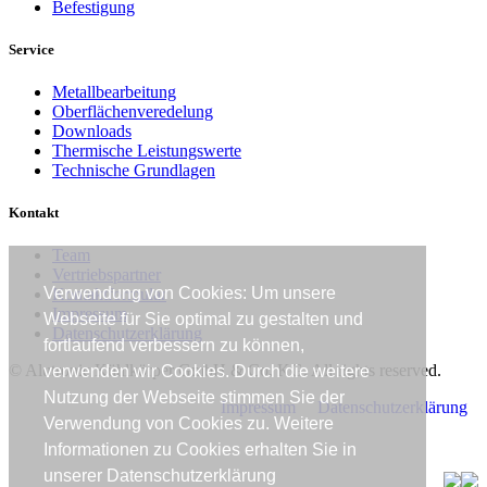
Befestigung
Service
Metallbearbeitung
Oberflächenveredelung
Downloads
Thermische Leistungswerte
Technische Grundlagen
Kontakt
Team
Vertriebspartner
Verwendung von Cookies: Um unsere
Kontaktformular
Impressum
Webseite für Sie optimal zu gestalten und
Datenschutzerklärung
fortlaufend verbessern zu können,
© Alutronic Kühlkörper GmbH & Co. KG. All rights reserved.
verwenden wir Cookies. Durch die weitere
Nutzung der Webseite stimmen Sie der
Impressum
Datenschutzerklärung
Verwendung von Cookies zu. Weitere
Informationen zu Cookies erhalten Sie in
unserer Datenschutzerklärung