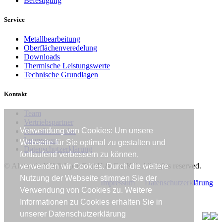
Befestigung
Service
Metallbearbeitung
Oberflächenveredelung
Downloads
Thermische Leistungswerte
Technische Grundlagen
Kontakt
Team
Vertriebspartner
Verwendung von Cookies: Um unsere
Kontaktformular
Impressum
Webseite für Sie optimal zu gestalten und
Datenschutzerklärung
fortlaufend verbessern zu können,
© Alutronic Kühlkörper GmbH & Co. KG. All rights reserved.
verwenden wir Cookies. Durch die weitere
Nutzung der Webseite stimmen Sie der
Impressum
Datenschutzerklärung
Verwendung von Cookies zu. Weitere
Informationen zu Cookies erhalten Sie in
unserer Datenschutzerklärung