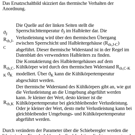
Das Ersatzschaltbild skizziert das thermische Verhalten der
Anordnung.
Die Quelle auf der linken Seiten stellt die
Sperrschichttemperatur ϑ
im Halbleiter dar. Die
ϑ
J
J
Verlustleistung wird über den thermischen Übergang
R
th,J-
zwischen Sperrschicht und Halbleitergehäuse (R
)
th,J-C
C
abgeführt. Dieser thermische Widerstand ist in der Regel im
Datenblatt des verwendeten Halbleiters zu finden.
Die Kontaktierung des Halbleitergehäuses auf dem
R
Kühlkörper wird durch den thermischen Widerstand R
th,C-
th,C-K
ϑ
modelliert. Über ϑ
kann die Kühlkörpertemperatur
K
K
K
abgeschätzt werden.
Der thermische Widerstand des Kühlkörpers gibt an, wie gut
die Verlustleistung an die Umgebung abgeführt werden
kann. Je kleiner der Wert, desto kleiner ist die
R
Kühlkörpertemperatur bei gleichbleibender Verlustleistung.
th,K
Oder je kleiner der Wert, desto mehr Verlustleistung kann bei
gleichbleibender Umgebungs- und Kühlkörpertemperatur
abgeführt werden.
Durch verändern der Parameter über die Schieberegler werden die