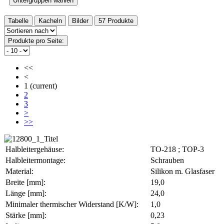
Untergruppen wählen
Tabelle
Kacheln
Bilder
57 Produkte
Produkte pro Seite:
<<
<
1
(current)
2
3
>
>>
Halbleitergehäuse:
TO-218 ; TOP-3
Halbleitermontage:
Schrauben
Material:
Silikon m. Glasfaser
Breite [mm]:
19,0
Länge [mm]:
24,0
Minimaler thermischer Widerstand [K/W]:
1,0
Stärke [mm]:
0,23