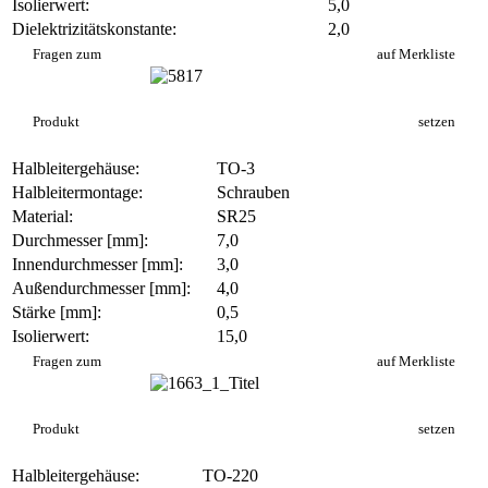
Isolierwert:
5,0
Dielektrizitätskonstante:
2,0
SI 491/N
Fragen zum
auf Merkliste
Produkt
setzen
Halbleitergehäuse:
TO-3
Halbleitermontage:
Schrauben
Material:
SR25
Durchmesser [mm]:
7,0
Innendurchmesser [mm]:
3,0
Außendurchmesser [mm]:
4,0
Stärke [mm]:
0,5
Isolierwert:
15,0
IS 576
Fragen zum
auf Merkliste
Produkt
setzen
Halbleitergehäuse:
TO-220