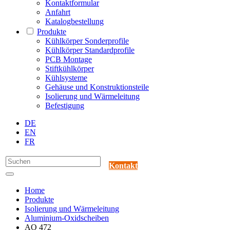
Kontaktformular
Anfahrt
Katalogbestellung
Produkte
Kühlkörper Sonderprofile
Kühlkörper Standardprofile
PCB Montage
Stiftkühlkörper
Kühlsysteme
Gehäuse und Konstruktionsteile
Isolierung und Wärmeleitung
Befestigung
DE
EN
FR
Kontakt
Home
Produkte
Isolierung und Wärmeleitung
Aluminium-Oxidscheiben
AO 472