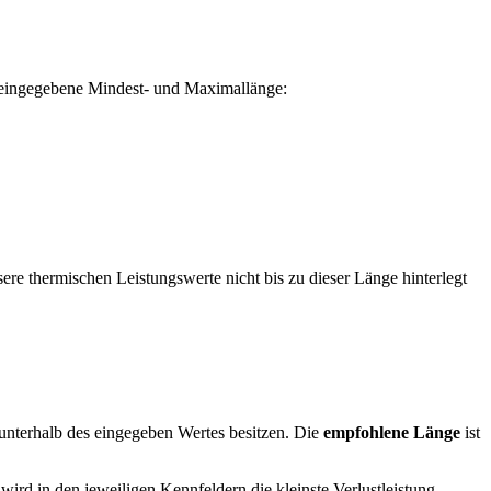
ie eingegebene Mindest- und Maximallänge:
re thermischen Leistungswerte nicht bis zu dieser Länge hinterlegt
unterhalb des eingegeben Wertes besitzen. Die
empfohlene Länge
ist
 wird in den jeweiligen Kennfeldern die kleinste Verlustleistung