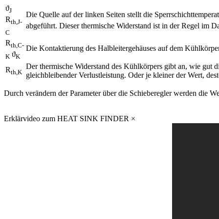
ϑ
J
Die Quelle auf der linken Seiten stellt die Sperrschichttempera
R
th,J-
abgeführt. Dieser thermische Widerstand ist in der Regel im Da
C
R
th,C-
Die Kontaktierung des Halbleitergehäuses auf dem Kühlkörpe
ϑ
K
K
Der thermische Widerstand des Kühlkörpers gibt an, wie gut di
R
th,K
gleichbleibender Verlustleistung. Oder je kleiner der Wert, 
Durch verändern der Parameter über die Schieberegler werden die We
Erklärvideo zum HEAT SINK FINDER
×