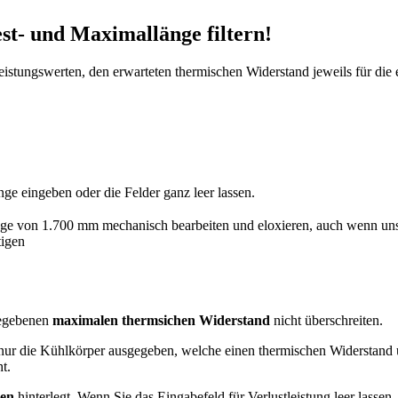
t- und Maximallänge filtern!
Leistungswerten, den erwarteten thermischen Widerstand jeweils für d
ge eingeben oder die Felder ganz leer lassen.
nge von 1.700 mm mechanisch bearbeiten und eloxieren, auch wenn unse
tigen
gegebenen
maximalen thermsichen Widerstand
nicht überschreiten.
nur die Kühlkörper ausgegeben, welche einen thermischen Widerstand 
t.
gen
hinterlegt. Wenn Sie das Eingabefeld für Verlustleistung leer lassen,