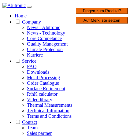
1 / 1
Fragen zum Produkt?
Home
Auf Merkliste setzen
Company
News - Alutronic
News - Technology
Core Competance
Quality Management
Climate Protection
Karriere
Service
FAQ
Downloads
Metal Processing
Order Catalogue
Surface Refinement
RthK calculator
Video library
Thermal Measurements
Technical Information
Terms and Condictions
Contact
Team
Sales partner