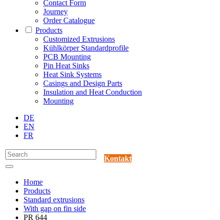
Contact Form
Journey
Order Catalogue
Products
Customized Extrusions
Kühlkörper Standardprofile
PCB Mounting
Pin Heat Sinks
Heat Sink Systems
Casings and Design Parts
Insulation and Heat Conduction
Mounting
DE
EN
FR
Kontakt
Home
Products
Standard extrusions
With gap on fin side
PR 644