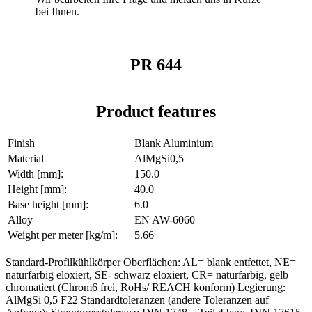
bei Ihnen.
PR 644
Product features
Finish
Blank Aluminium
Material
AlMgSi0,5
Width [mm]:
150.0
Height [mm]:
40.0
Base height [mm]:
6.0
Alloy
EN AW-6060
Weight per meter [kg/m]:
5.66
Standard-Profilkühlkörper Oberflächen: AL= blank entfettet, NE=
naturfarbig eloxiert, SE- schwarz eloxiert, CR= naturfarbig, gelb
chromatiert (Chrom6 frei, RoHs/ REACH konform) Legierung:
AlMgSi 0,5 F22 Standardtoleranzen (andere Toleranzen auf