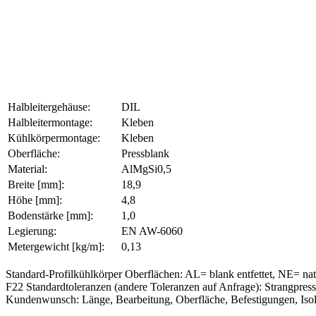
Halbleitergehäuse:
DIL
Halbleitermontage:
Kleben
Kühlkörpermontage:
Kleben
Oberfläche:
Pressblank
Material:
AlMgSi0,5
Breite [mm]:
18,9
Höhe [mm]:
4,8
Bodenstärke [mm]:
1,0
Legierung:
EN AW-6060
Metergewicht [kg/m]:
0,13
Standard-Profilkühlkörper Oberflächen: AL= blank entfettet, NE= na
F22 Standardtoleranzen (andere Toleranzen auf Anfrage): Strangpre
Kundenwunsch: Länge, Bearbeitung, Oberfläche, Befestigungen, Isol