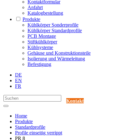
Kontaktformular
Anfahrt
Katalogbestellung
Produkte
Kühlkörper Sonderprofile
Kühlkörper Standardprofile
PCB Montage
Stiftkühlkörper
Kühlsysteme
Gehäuse und Konstruktionsteile
Isolierung und Wärmeleitung
Befestigung
DE
EN
FR
Kontakt
Home
Produkte
Standardprofile
Profile einseitig verrippt
PR 8