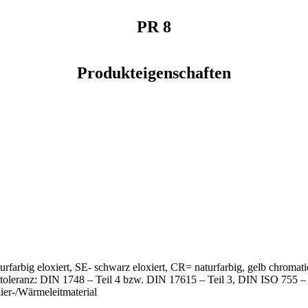
PR 8
Produkteigenschaften
turfarbig eloxiert, SE- schwarz eloxiert, CR= naturfarbig, gelb chro
sstoleranz: DIN 1748 – Teil 4 bzw. DIN 17615 – Teil 3, DIN ISO 755
ier-/Wärmeleitmaterial