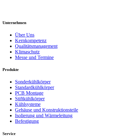
Unternehmen
Über Uns
Kernkompetenz
Qualitätsmanagement
Klimaschutz
Messe und Termine
Produkte
Sonderkühlkörper
Standardkühlkörper
PCB Montage
Stiftkühlkörper
Kühlsysteme
Gehäuse und Konstruktionsteile
Isolierung und Wärmeleitung
Befestigung
Service