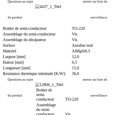
PR 10/11/SE
Questions au sujet
mettre sur liste de
du produit
surveillance
Boitier de semi-conducteur
TO-220
Assemblage du semi-conducteur
Vis
Assemblage du dissipateur
Vis
Surface
Anodise noir
Materiel
AlMgSi0,5
Largeur [mm]
12,0
Hateur [mm]
6,5
Longueuer [mm]
15,0
Resistance thermique minimale [K/W]:
36,0
PR 5/15/SE/2
Questions au sujet
mettre sur liste de
Boitier de
semi-
du produit
surveillance
conducteur
TO-220
Assemblage
du semi-
conducteur
Vis