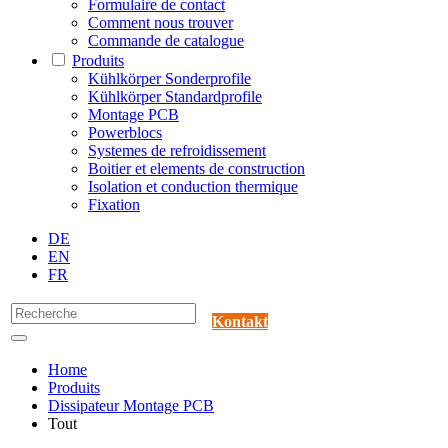
Formulaire de contact
Comment nous trouver
Commande de catalogue
Produits
Kühlkörper Sonderprofile
Kühlkörper Standardprofile
Montage PCB
Powerblocs
Systemes de refroidissement
Boitier et elements de construction
Isolation et conduction thermique
Fixation
DE
EN
FR
Kontakt
Home
Produits
Dissipateur Montage PCB
Tout