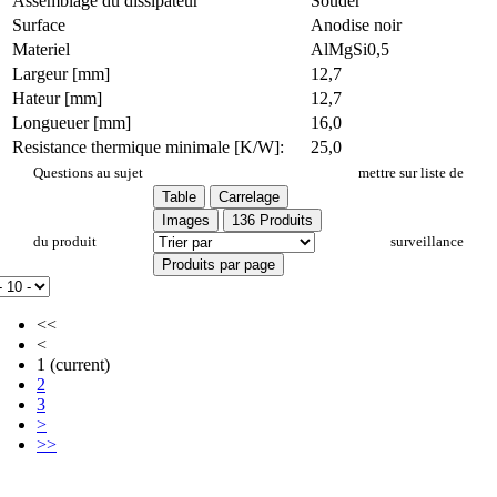
Assemblage du dissipateur
Souder
Surface
Anodise noir
Materiel
AlMgSi0,5
Largeur [mm]
12,7
Hateur [mm]
12,7
Longueuer [mm]
16,0
Resistance thermique minimale [K/W]:
25,0
FI 342/SE
Questions au sujet
mettre sur liste de
Table
Carrelage
Images
136 Produits
du produit
surveillance
Produits par page
<<
<
1
(current)
2
3
>
>>