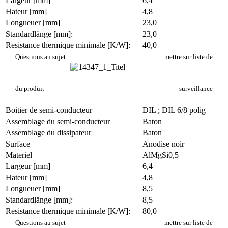
Largeur [mm]
6,4
Hateur [mm]
4,8
Longueuer [mm]
23,0
Standardlänge [mm]:
23,0
Resistance thermique minimale [K/W]:
40,0
PR 7/23/SE
Questions au sujet
mettre sur liste de
du produit
surveillance
Boitier de semi-conducteur
DIL ; DIL 6/8 polig
Assemblage du semi-conducteur
Baton
Assemblage du dissipateur
Baton
Surface
Anodise noir
Materiel
AlMgSi0,5
Largeur [mm]
6,4
Hateur [mm]
4,8
Longueuer [mm]
8,5
Standardlänge [mm]:
8,5
Resistance thermique minimale [K/W]:
80,0
PR 7/8,5/SE
Questions au sujet
mettre sur liste de