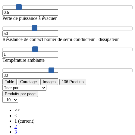
Perte de puissance à évacuer
Résistance de contact boitier de semi-conducteur - dissipateur
Température ambiante
Table
Carrelage
Images
136 Produits
Produits par page
<<
<
1
(current)
2
3