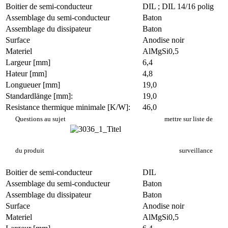
Boitier de semi-conducteur
DIL ; DIL 14/16 polig
Assemblage du semi-conducteur
Baton
Assemblage du dissipateur
Baton
Surface
Anodise noir
Materiel
AlMgSi0,5
Largeur [mm]
6,4
Hateur [mm]
4,8
Longueuer [mm]
19,0
Standardlänge [mm]:
19,0
Resistance thermique minimale [K/W]:
46,0
PR 7/19/SE
Questions au sujet
mettre sur liste de
du produit
surveillance
Boitier de semi-conducteur
DIL
Assemblage du semi-conducteur
Baton
Assemblage du dissipateur
Baton
Surface
Anodise noir
Materiel
AlMgSi0,5