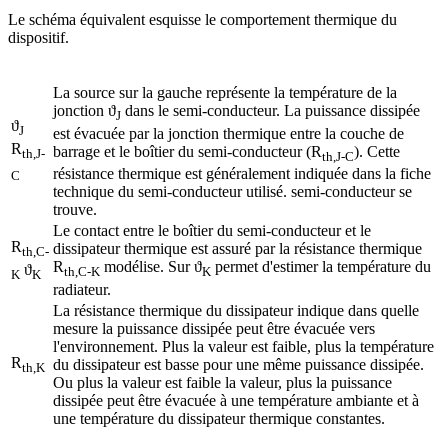
Le schéma équivalent esquisse le comportement thermique du
dispositif.
La source sur la gauche représente la température de la
jonction ϑ
dans le semi-conducteur. La puissance dissipée
J
ϑ
J
est évacuée par la jonction thermique entre la couche de
R
barrage et le boîtier du semi-conducteur (R
). Cette
th,J-
th,J-C
résistance thermique est généralement indiquée dans la fiche
C
technique du semi-conducteur utilisé. semi-conducteur se
trouve.
Le contact entre le boîtier du semi-conducteur et le
R
dissipateur thermique est assuré par la résistance thermique
th,C-
R
modélise. Sur ϑ
permet d'estimer la température du
ϑ
th,C-K
K
K
K
radiateur.
La résistance thermique du dissipateur indique dans quelle
mesure la puissance dissipée peut être évacuée vers
l'environnement. Plus la valeur est faible, plus la température
R
du dissipateur est basse pour une même puissance dissipée.
th,K
Ou plus la valeur est faible la valeur, plus la puissance
dissipée peut être évacuée à une température ambiante et à
une température du dissipateur thermique constantes.