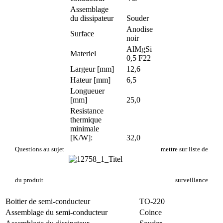
Assemblage
du dissipateur
Souder
Anodise
Surface
noir
AlMgSi
Materiel
0,5 F22
Largeur [mm]
12,6
Hateur [mm]
6,5
Longueuer
[mm]
25,0
Resistance
thermique
minimale
[K/W]:
32,0
PR 5/25/SE/LS
Questions au sujet
mettre sur liste de
du produit
surveillance
Boitier de semi-conducteur
TO-220
Assemblage du semi-conducteur
Coince