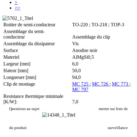
>
>>
Boitier de semi-conducteur
TO-220 ; TO-218 ; TOP-3
Assemblage du semi-
conducteur
Assemblage du clip
Assemblage du dissipateur
Vis
Surface
Anodise noir
Materiel
AlMgSi0,5
Largeur [mm]
6,0
Hateur [mm]
50,0
Longueuer [mm]
94,0
Clip de montage
MC 725
;
MC 726
;
MC 773
;
MC 797
Resistance thermique minimale
[K/W]:
7,0
PR 101/94/SE
Questions au sujet
mettre sur liste de
du produit
surveillance