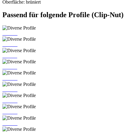
Oberfläche: brüniert
Passend für folgende Profile (Clip-Nut)
PR 290
PR 101
PR 119
PR 118
PR 100
PR 292
PR 293
PR 233
PR 127
PR 116