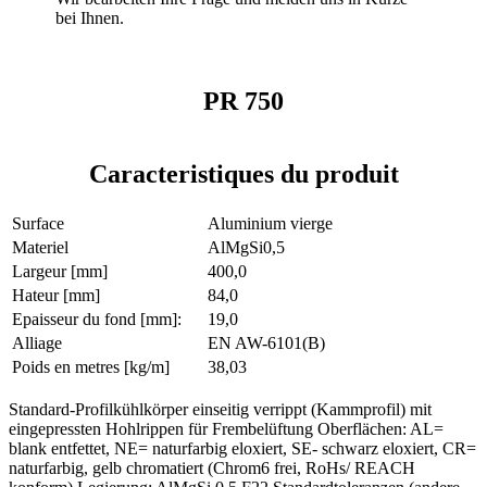
bei Ihnen.
PR 750
Caracteristiques du produit
Surface
Aluminium vierge
Materiel
AlMgSi0,5
Largeur [mm]
400,0
Hateur [mm]
84,0
Epaisseur du fond [mm]:
19,0
Alliage
EN AW-6101(B)
Poids en metres [kg/m]
38,03
Standard-Profilkühlkörper einseitig verrippt (Kammprofil) mit
eingepressten Hohlrippen für Frembelüftung Oberflächen: AL=
blank entfettet, NE= naturfarbig eloxiert, SE- schwarz eloxiert, CR=
naturfarbig, gelb chromatiert (Chrom6 frei, RoHs/ REACH