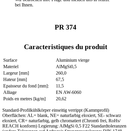
bei Ihnen.
PR 374
Caracteristiques du produit
Surface
Aluminium vierge
Materiel
AlMgSi0,5
Largeur [mm]
260,0
Hateur [mm]
67,5
Epaisseur du fond [mm]:
11,5
Alliage
EN AW-6060
Poids en metres [kg/m]
20,62
Standard-Profilkühlkörper einseitig verrippt (Kammprofil)
Oberflächen: AL= blank, NE= naturfarbig eloxiert, SE- schwarz
eloxiert, CR= naturfarbig, gelb chromatiert (Chrom6 frei, RoHs/
REACH konform) Legierung: AlMgSi 0,5 F22 Standardtoleranzen