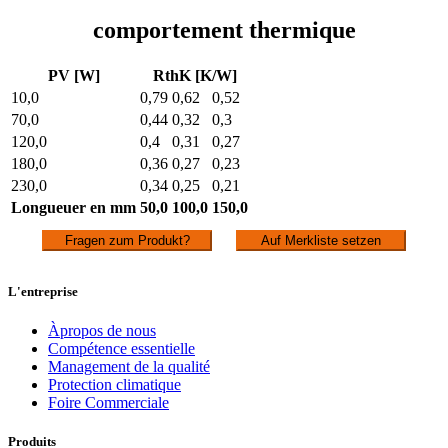
comportement thermique
PV [W]
RthK [K/W]
10,0
0,79
0,62
0,52
70,0
0,44
0,32
0,3
120,0
0,4
0,31
0,27
180,0
0,36
0,27
0,23
230,0
0,34
0,25
0,21
Longueuer en mm
50,0
100,0
150,0
Fragen zum Produkt?
Auf Merkliste setzen
L'entreprise
Àpropos de nous
Compétence essentielle
Management de la qualité
Protection climatique
Foire Commerciale
Produits