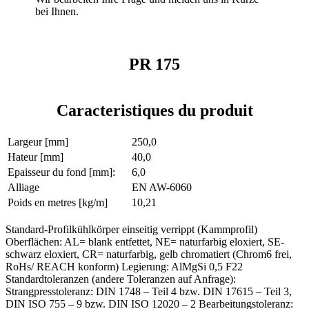
bei Ihnen.
PR 175
Caracteristiques du produit
Largeur [mm]
250,0
Hateur [mm]
40,0
Epaisseur du fond [mm]:
6,0
Alliage
EN AW-6060
Poids en metres [kg/m]
10,21
Standard-Profilkühlkörper einseitig verrippt (Kammprofil)
Oberflächen: AL= blank entfettet, NE= naturfarbig eloxiert, SE-
schwarz eloxiert, CR= naturfarbig, gelb chromatiert (Chrom6 frei,
RoHs/ REACH konform) Legierung: AlMgSi 0,5 F22
Standardtoleranzen (andere Toleranzen auf Anfrage):
Strangpresstoleranz: DIN 1748 – Teil 4 bzw. DIN 17615 – Teil 3,
DIN ISO 755 – 9 bzw. DIN ISO 12020 – 2 Bearbeitungstoleranz: