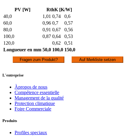
PV [W]
RthK [K/W]
40,0
1,01
0,74
0,6
60,0
0,96
0,7
0,57
80,0
0,91
0,67
0,56
100,0
0,87
0,64
0,53
120,0
0,62
0,51
Longueuer en mm
50,0
100,0
150,0
Fragen zum Produkt?
Auf Merkliste setzen
L'entreprise
Àpropos de nous
Compétence essentielle
Management de la qualité
Protection climatique
Foire Commerciale
Produits
Profiles speciaux