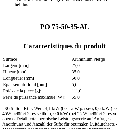
bei Ihnen.
PO 75-50-35-AL
Caracteristiques du produit
Surface
Aluminium vierge
Largeur [mm]
75,0
Hateur [mm]
35,0
Longueuer [mm]
50,0
Epaisseur du fond [mm]:
5,0
Poids de la piece [g]:
111,0
Perte de puissance maximale [W]:
55,0
- 96 Stifte - Rthk Wert: 3,1 k/W (bei 12 W passiv); 0,6 k/W (bei
45W belüftet 2m/s seitlich); 0,6 k/W (bei 55 W belüftet 2m/s von
oben) - Detaillierte thermische Leistungswerte auf Anfrage -
Anordnung und Anzahl der Stifte für optimalen Luftdurchsatz -