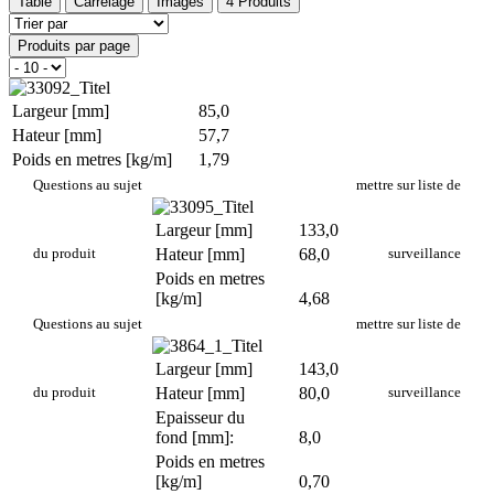
Table
Carrelage
Images
4 Produits
Produits par page
Largeur [mm]
85,0
Hateur [mm]
57,7
Poids en metres [kg/m]
1,79
PR 500
Questions au sujet
mettre sur liste de
Largeur [mm]
133,0
du produit
Hateur [mm]
68,0
surveillance
Poids en metres
[kg/m]
4,68
PR 502
Questions au sujet
mettre sur liste de
Largeur [mm]
143,0
du produit
Hateur [mm]
80,0
surveillance
Epaisseur du
fond [mm]:
8,0
Poids en metres
[kg/m]
0,70