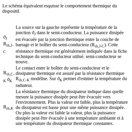
Le schéma équivalent esquisse le comportement thermique du
dispositif.
La source sur la gauche représente la température de la
jonction ϑ
dans le semi-conducteur. La puissance dissipée
J
ϑ
J
est évacuée par la jonction thermique entre la couche de
R
barrage et le boîtier du semi-conducteur (R
). Cette
th,J-
th,J-C
résistance thermique est généralement indiquée dans la fiche
C
technique du semi-conducteur utilisé. semi-conducteur se
trouve.
Le contact entre le boîtier du semi-conducteur et le
R
dissipateur thermique est assuré par la résistance thermique
th,C-
R
modélise. Sur ϑ
permet d'estimer la température du
ϑ
th,C-K
K
K
K
radiateur.
La résistance thermique du dissipateur indique dans quelle
mesure la puissance dissipée peut être évacuée vers
l'environnement. Plus la valeur est faible, plus la température
R
du dissipateur est basse pour une même puissance dissipée.
th,K
Ou plus la valeur est faible la valeur, plus la puissance
dissipée peut être évacuée à une température ambiante et à
une température du dissipateur thermique constantes.