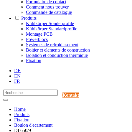
Formulaire de contact
Comment nous trouver
Commande de catalogue
Produits
Kühlkörper Sonderprofile
Kühlkörper Standardprofile
Montage PCB
Powerblocs
Systemes de refroidissement
Boitier et elements de construction
Isolation et conduction thermique
Fixation
DE
EN
FR
Kontakt
Home
Produits
Fixation
Boulon d'ecartement
DI 650/9