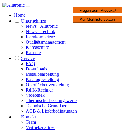
1 / 1
Fragen zum Produkt?
Home
Auf Merkliste setzen
Unternehmen
News - Alutronic
News - Technik
Kernkompetenz
Qualitätsmanagement
Klimaschutz
Karriere
Service
FAQ
Downloads
Metallbearbeitung
Katalogbestellung
Oberflächenveredelung
RthK-Rechner
Videothek
Thermische Leistungswerte
Technische Grundlagen
AGB & Lieferbedingungen
Kontakt
Team
Vertriebspartner