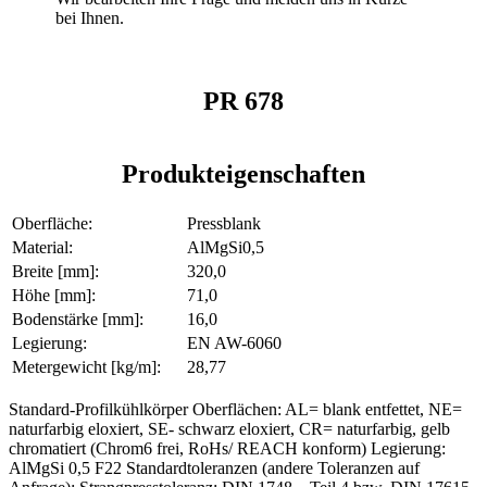
bei Ihnen.
PR 678
Produkteigenschaften
Oberfläche:
Pressblank
Material:
AlMgSi0,5
Breite [mm]:
320,0
Höhe [mm]:
71,0
Bodenstärke [mm]:
16,0
Legierung:
EN AW-6060
Metergewicht [kg/m]:
28,77
Standard-Profilkühlkörper Oberflächen: AL= blank entfettet, NE=
naturfarbig eloxiert, SE- schwarz eloxiert, CR= naturfarbig, gelb
chromatiert (Chrom6 frei, RoHs/ REACH konform) Legierung:
AlMgSi 0,5 F22 Standardtoleranzen (andere Toleranzen auf