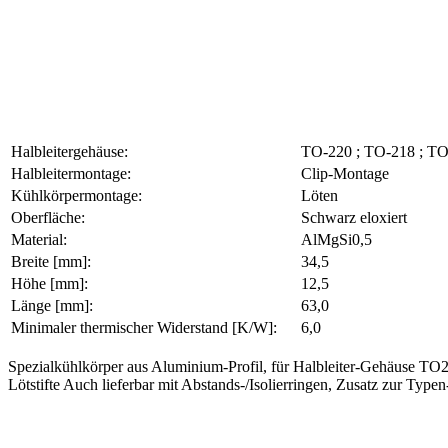
Halbleitergehäuse:
TO-220 ; TO-218 ; TO
Halbleitermontage:
Clip-Montage
Kühlkörpermontage:
Löten
Oberfläche:
Schwarz eloxiert
Material:
AlMgSi0,5
Breite [mm]:
34,5
Höhe [mm]:
12,5
Länge [mm]:
63,0
Minimaler thermischer Widerstand [K/W]:
6,0
Spezialkühlkörper aus Aluminium-Profil, für Halbleiter-Gehäuse TO
Lötstifte Auch lieferbar mit Abstands-/Isolierringen, Zusatz zur Typen