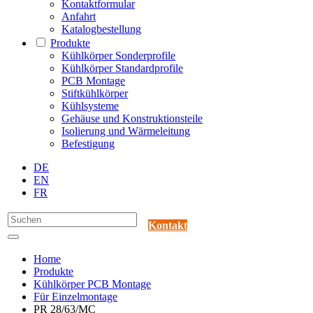
Kontaktformular
Anfahrt
Katalogbestellung
Produkte
Kühlkörper Sonderprofile
Kühlkörper Standardprofile
PCB Montage
Stiftkühlkörper
Kühlsysteme
Gehäuse und Konstruktionsteile
Isolierung und Wärmeleitung
Befestigung
DE
EN
FR
Kontakt
Home
Produkte
Kühlkörper PCB Montage
Für Einzelmontage
PR 28/63/MC