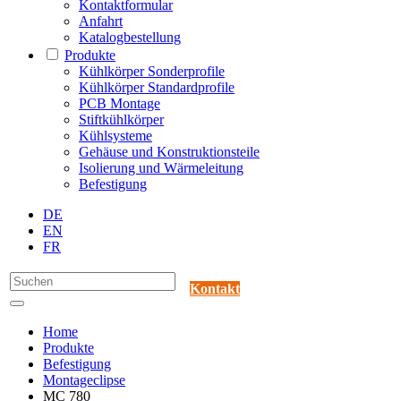
Kontaktformular
Anfahrt
Katalogbestellung
Produkte
Kühlkörper Sonderprofile
Kühlkörper Standardprofile
PCB Montage
Stiftkühlkörper
Kühlsysteme
Gehäuse und Konstruktionsteile
Isolierung und Wärmeleitung
Befestigung
DE
EN
FR
Kontakt
Home
Produkte
Befestigung
Montageclipse
MC 780